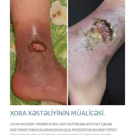
XORA XƏSTƏLİYİNİN MÜALİCƏSİ.
UZUN MÜDDƏT XRONİKİ XORA XƏSTƏLİYİNDƏN ƏZİYYƏT ÇƏKƏN
XƏSTƏMİZ MƏHSULLARIMIZDAN QISA MÜDDƏTDƏ MÜSBƏT EFFEKT