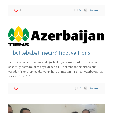
5
0
Davamı...
Tibet təbabəti nədir? Tibet və Tiens.
Tibet təbabəti özünəməxsusluğu ilə dünyada məşhurdur. Bu təbabətin
əsas müyinə və müalicə obyekti qandır. Tibet təbabətininənənələrini
yaşadan “Tiens” şirkəti dünyanın hər yerində tanınır. Şirkət Azərbaycanda
2002-ci ildən
[…]
7
2
Davamı...