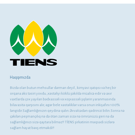
Haqqımızda
Bizdə olan butun mehsullar dərman deyil , kimyəvi qatqısı və heç bir
orqana əks təsiri yoxdu ,xəstəliyi köklü şəkıldə müalicə edir və axır
vaxtlarda çox yayılan bədxassəli və xoşxassəli şışlərin yaranmasında
bilavasitə qarşısını alır, əgər bele xəstəliklər varsa onun inkişafını 100%
ləngidir.Sağlamlığınızın qeydinə qalın.Əvvəlcədən qədrinizi bilin.Sonra nə
çəkilən peşmançılıq nə də ötən zaman sizə nə ömrünüzü geri nə də
sağlamlığınızı sizə qaytara bilməz!! TİENS şirkətinin məqsədi sizlərə
sağlam həyat bəxş etməkdi!!