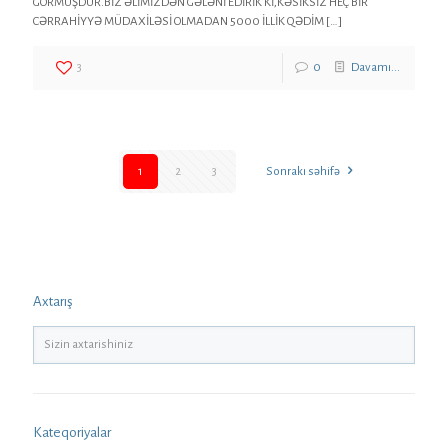
GÖRMÜŞDÜR.BİZ ƏLİMİZDƏN GƏLƏNİ EDİRİK Kİ,KƏSİKSİZ HEÇ BİR
CƏRRAHİYYƏ MÜDAXİLƏSİ OLMADAN 5000 İLLİK QƏDİM
[…]
3
0
Davamı...
1
2
3
Sonrakı səhifə
Axtarış
Kateqoriyalar