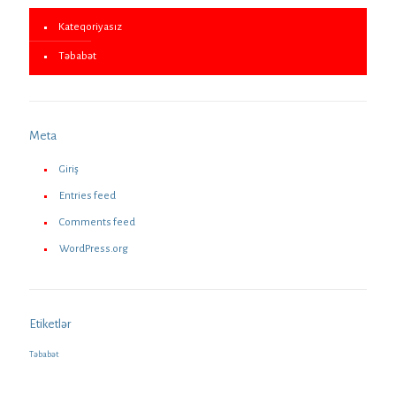
Kateqoriyasız
Təbabət
Meta
Giriş
Entries feed
Comments feed
WordPress.org
Etiketlər
Təbabət