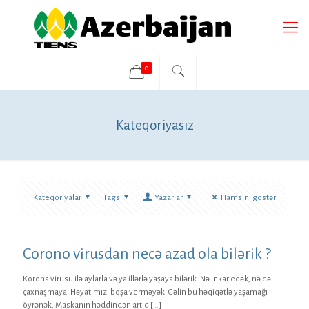
0
Kateqoriyasız
Kateqoriyalar
Tags
Yazarlar
Hamsını göstər
Corono virusdan necə azad ola bilərik ?
Korona virusu ilə aylarla və ya illərlə yaşaya bilərik. Nə inkar edək, nə də
çaxnaşmaya. Həyatımızı boşa verməyək. Gəlin bu həqiqətlə yaşamağı
öyrənək. Maskanın həddindən artıq
[…]