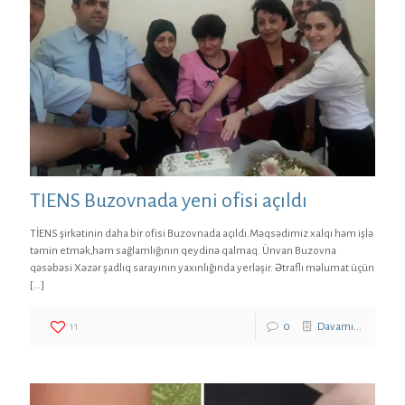
TIENS Buzovnada yeni ofisi açıldı
TİENS şirkətinin daha bir ofisi Buzovnada açıldı.Məqsədimiz xalqı həm işlə
təmin etmək,həm sağlamlığının qeydinə qalmaq. Ünvan Buzovna
qəsəbəsi Xəzər şadlıq sarayının yaxınlığında yerləşir. Ətraflı məlumat üçün
[…]
11
0
Davamı...