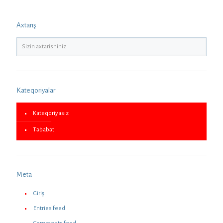
Axtarış
Kateqoriyalar
Kateqoriyasız
Təbabət
Meta
Giriş
Entries feed