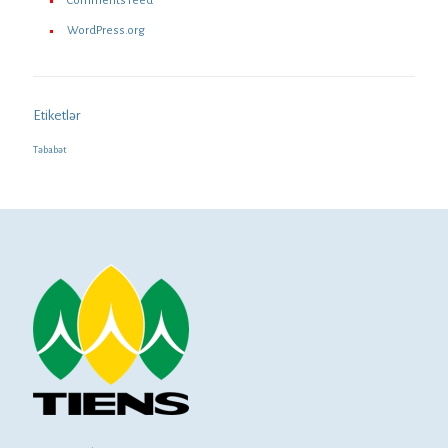
Comments feed
WordPress.org
Etiketlər
Təbabət