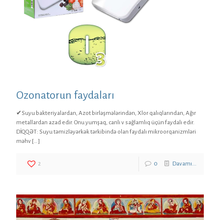
Ozonatorun faydaları
✔Suyu bakteriyalardan, Azot birləşmələrindən, Xlor qalıqlarından, Ağır
metallardan azad edir. Onu yumşaq, canlı v sağlamlıq üçün faydalı edir.
DİQQƏT: Suyu təmizləyərkək tərkibində olan faydalı mikroorqanizmləri
məhv
[…]
2
0
Davamı...