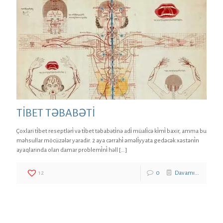
TİBET TƏBABƏTİ
Çoxlari ti̇bet reseptləri̇ və ti̇bet təbabəti̇nə adi̇ müali̇cə ki̇mi̇ baxir, amma bu
məhsullar möcüzələr yaradir. 2 aya cərrahi̇ əməli̇yyata gedəcək xəstəni̇n
ayaqlarinda olan damar problemi̇ni̇ həll
[…]
12
0
Davamı...