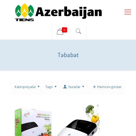
0
Təbabət
Kateqoriyalar
Tags
Yazarlar
Hamsını göstər