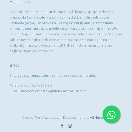
Haqqımızda
Bizdə olan butun mehsullar dərman deyil , kimyəvi qatqısı və heç bir
orqana əks təsiri yoxdu ,xəstəliyi köklü şəkıldə müalicə edir və axır
vaxtlarda çox yayılan bədxassəli və xoşxassəli şışlərin yaranmasında
bilavasitə qarşısını alır, əgər bele xəstəliklər varsa onun inkişafını 100%
ləngidir.Sağlamlığınızın qeydinə qalın.Əvvəlcədən qədrinizi bilin.Sonra nə
çəkilən peşmançılıq nə də ötən zaman sizə nə ömrünüzü geri nə də
sağlamlığınızı sizə qaytara bilməz!! TİENS şirkətinin məqsədi sizlərə
sağlam həyat bəxş etməkdi!!
Əlaqə
Sifariş və suallarınız üçün bizimlə əlaqə saxlaya bilərsiniz
Telefon: +994 50 976 30 60
E-mail:
meryem.cabbarova@tiens-azerbaijan.com
© 2020 Tiens Azərbaycan. Development by
Ali Huseynov