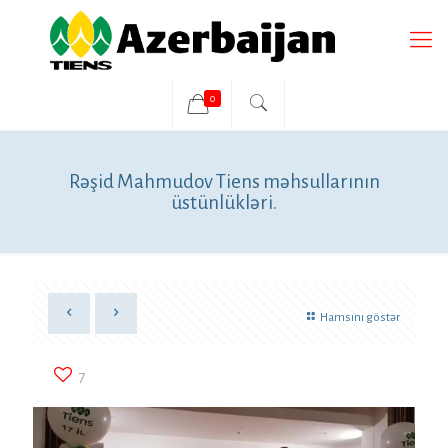
0
Rəşid Mahmudov Tiens məhsullarının
üstünlükləri.
Hamsını göstər
7