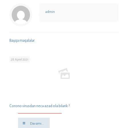
admin
Başqa məqalələr.
28 Aprel 2021
Corono virusdan necə azad ola bilərik ?
Davamı...