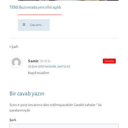
TIENS Buzovnada yeni ofisi açıldı
Davamı...
1 Şərh
Samir
dedi ki:
Cavabla
02 İyun 2019 tarixində, saat 13:40
Rəşid müəllim
Bir cavab yazın
Sizin e-poçt ünvanınız dərc edilməyəcəkdir.
Gərəkli sahələr
*
ilə
işarələnmişdir
Şərh