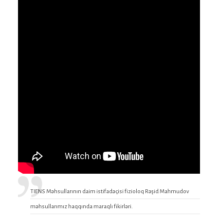
TIENS Məhsullarının daim istifadəçisi fizioloq Rəşid Mahmudov
məhsullarımız haqqında maraqlı fikirləri.