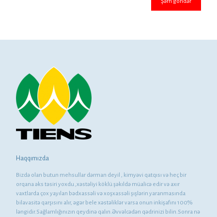
Haqqımızda
Bizdə olan butun mehsullar dərman deyil , kimyəvi qatqısı və heç bir
orqana əks təsiri yoxdu ,xəstəliyi köklü şəkıldə müalicə edir və axır
vaxtlarda çox yayılan bədxassəli və xoşxassəli şışlərin yaranmasında
bilavasitə qarşısını alır, əgər bele xəstəliklər varsa onun inkişafını 100%
ləngidir.Sağlamlığınızın qeydinə qalın.Əvvəlcədən qədrinizi bilin.Sonra nə