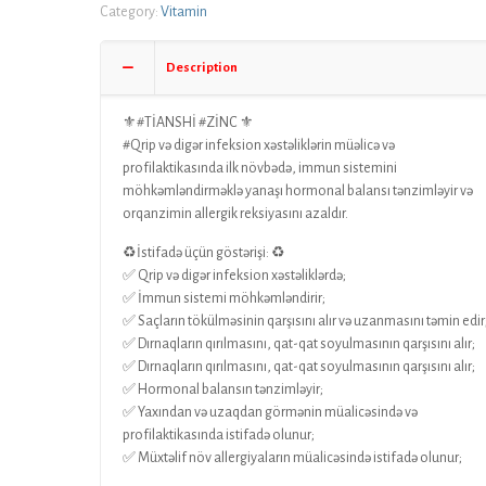
Category:
Vitamin
Description
⚜️#TİANSHİ #ZİNC ⚜️
#Qrip və digər infeksion xəstəliklərin müəlicə və
profilaktikasında ilk növbədə, immun sistemini
möhkəmləndirməklə yanaşı hormonal balansı tənzimləyir və
orqanzimin allergik reksiyasını azaldır.
♻️İstifadə üçün göstərişi: ♻️
✅ Qrip və digər infeksion xəstəliklərdə;
✅ İmmun sistemi möhkəmləndirir;
✅ Saçların tökülməsinin qarşısını alır və uzanmasını təmin edir
✅ Dırnaqların qırılmasını, qat-qat soyulmasının qarşısını alır;
✅ Dırnaqların qırılmasını, qat-qat soyulmasının qarşısını alır;
✅ Hormonal balansın tənzimləyir;
✅ Yaxından və uzaqdan görmənin müalicəsində və
profilaktikasında istifadə olunur;
✅ Müxtəlif növ allergiyaların müalicəsində istifadə olunur;