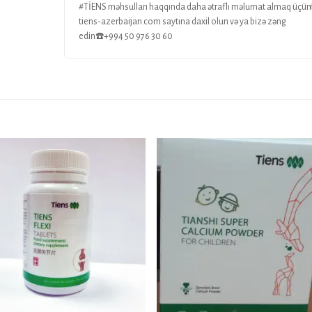
#TİENS məhsulları haqqında daha ətraflı məlumat almaq üçün
tiens-azerbaijan.com saytına daxil olun və ya bizə zəng
edin☎️+994 50 976 30 60