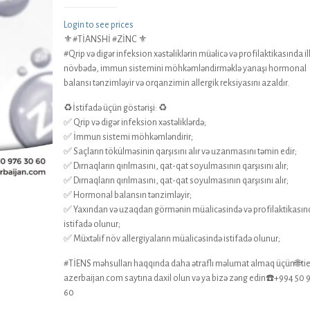
Login to see prices
⚜️#TİANSHİ #ZİNC ⚜️
#Qrip və digər infeksion xəstəliklərin müəlicə və profilaktikasında il
növbədə, immun sistemini möhkəmləndirməklə yanaşı hormonal
balansı tənzimləyir və orqanzimin allergik reksiyasını azaldır.
♻️İstifadə üçün göstərişi: ♻️
✅ Qrip və digər infeksion xəstəliklərdə;
✅ İmmun sistemi möhkəmləndirir;
✅ Saçların tökülməsinin qarşısını alır və uzanmasını təmin edir;
✅ Dırnaqların qırılmasını, qat-qat soyulmasının qarşısını alır;
✅ Dırnaqların qırılmasını, qat-qat soyulmasının qarşısını alır;
✅ Hormonal balansın tənzimləyir;
✅ Yaxından və uzaqdan görmənin müalicəsində və profilaktikasın
istifadə olunur;
✅ Müxtəlif növ allergiyaların müalicəsində istifadə olunur;
#TİENS məhsulları haqqında daha ətraflı məlumat almaq üçün🌐ti
azerbaijan.com saytına daxil olun və ya bizə zəng edin☎️+994 50 
60