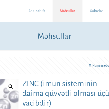
Ana-səhifə
Məhsullar
Xəbərlər
Məhsullar
Hamsını gös
ZINC (imun sisteminin
daima qüvvətli olması üç
vacibdir)