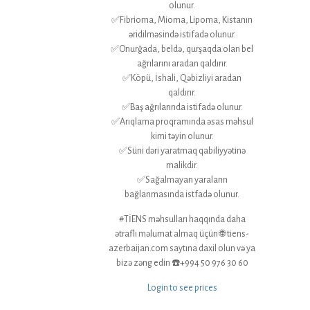
olunur.
✅Fibrioma, Mioma, Lipoma, Kistanın
əridilməsində istifadə olunur.
✅Onurğada, beldə, qurşaqda olan bel
ağrılarını aradan qaldırır.
✅Köpü, İshali, Qəbizliyi aradan
qaldırır.
✅Baş ağrılarında istifadə olunur.
✅Arıqlama proqramında əsas məhsul
kimi təyin olunur.
✅Süni dəri yaratmaq qabiliyyətinə
malikdir.
✅Sağalmayan yaraların
bağlanmasında istfadə olunur.
#TİENS məhsulları haqqında daha
ətraflı məlumat almaq üçün 🌐 tiens-
azerbaijan.com saytına daxil olun və ya
bizə zəng edin ☎️+994 50 976 30 60
Login to see prices