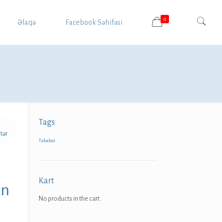
0
Əlaqə
Facebook Səhifəsi
Tags
tər
Təbabət
Kart
ün
No products in the cart.