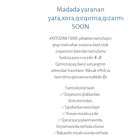
Mədədə yaranan
yara,xora,qıcqırma,qızarmaya
SOON
#XİTOZAN TİENS şirkətinin təmizləyici
qrup məhsulları sırasına daxil olub
orqanizmi dərindən təmizləmə
funksiyasını icra edir.👩‍🔬
Qırmızıayaq dəniz xərçənginin
xitinindən hazırlanır. Yüksək effek və
təsir etmə qüvvəsinə malikdir.👍
Farmokoloji təsiri:
✅Orqanizmi Şlaklardan,
Xolesterindən,
✅Lipidlərdən təmizləyir
✅Xorani müalicə edir.
✅Qaraciyər piylənməsində,
böyüməsində istifadə olunur.
✅Babasilin müalicəsində istifadə