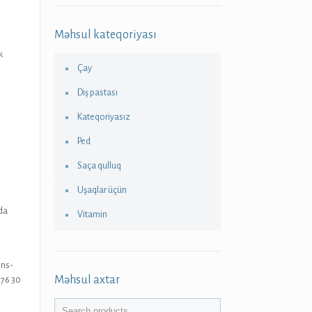
Məhsul kateqoriyası
k
Çay
Diş pastası
Kateqoriyasız
Ped
Saça qulluq
Uşaqlar üçün
da
Vitamin
ens-
Məhsul axtar
976 30