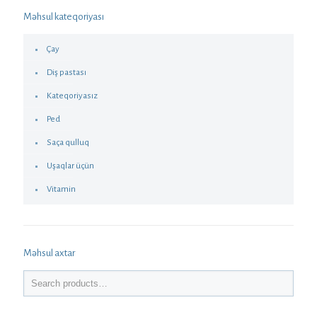
Məhsul kateqoriyası
Çay
Diş pastası
Kateqoriyasız
Ped
Saça qulluq
Uşaqlar üçün
Vitamin
Məhsul axtar