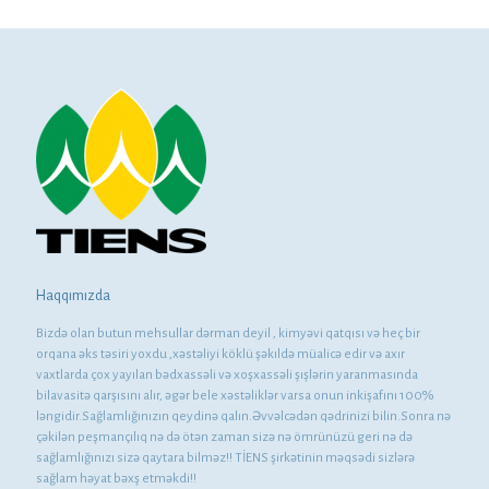
Haqqımızda
Bizdə olan butun mehsullar dərman deyil , kimyəvi qatqısı və heç bir
orqana əks təsiri yoxdu ,xəstəliyi köklü şəkıldə müalicə edir və axır
vaxtlarda çox yayılan bədxassəli və xoşxassəli şışlərin yaranmasında
bilavasitə qarşısını alır, əgər bele xəstəliklər varsa onun inkişafını 100%
ləngidir.Sağlamlığınızın qeydinə qalın.Əvvəlcədən qədrinizi bilin.Sonra nə
çəkilən peşmançılıq nə də ötən zaman sizə nə ömrünüzü geri nə də
sağlamlığınızı sizə qaytara bilməz!! TİENS şirkətinin məqsədi sizlərə
sağlam həyat bəxş etməkdi!!