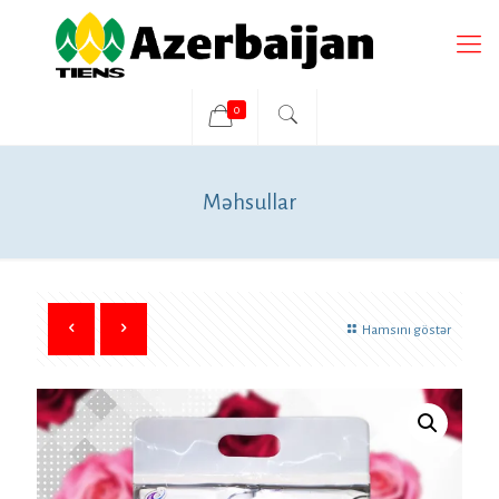
0
Məhsullar
Hamsını göstər