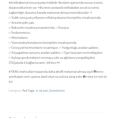
#Antibakterial xüsusiyyətə malikdir. Bezlərin işərisində xüsusi özünü
diaqnostika testi var. ⭐️Bu test vasitəsilə istifadədən əvvəl və sonra
sağlamlığın durumu barədə məlumat almaq mümükündür. ⭐️
✅Sidik-cinsiyyət yollarının infeksiyalarının kompleks müalicəsində;
✅Arxa keçidin çatı;
✅Babasilin müalicə proqramında; ✅Eroziya;
✅Endometrioz;
✅Miomaların;
✅Yumurtalıq kistalarının kompleks müalicəsində;
✅Cinsiyyət hormonlarını nizamlayır; ✅Yorğunluğu aradan qaldırır;
✅Xoşagəlməz qoxunu aradan qaldırır; ✅Qan təzyiqini normallaşdırır;
✅Aybaşı gecikmələrini normaya salır və ağrılarını yüngülləşdirir.
💁‍♀️Qutuda 6 bağlama.cəmi: 98 bez.👀
#TİENS məhsulları haqqında daha ətraflı məlumat almaq üçün 🌐tiens-
azerbaijan.com saytına daxil olun və ya bizə zəng edin ☎️+994 50 976 30
60
Category:
Ped
Tags:
71.39 azn
,
OzonAnion