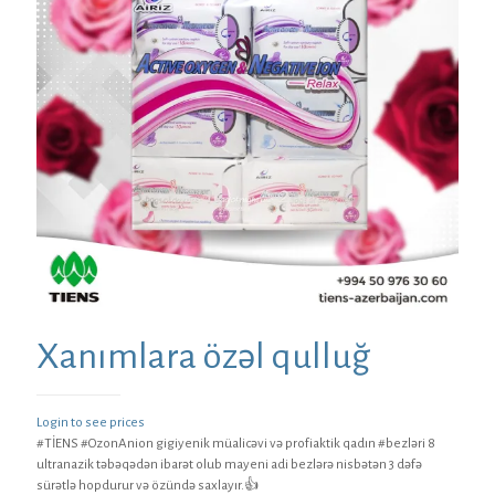
Xanımlara özəl qulluğ
Login to see prices
#TİENS #OzonAnion gigiyenik müalicəvi və profiaktik qadın #bezləri 8
ultranazik təbəqədən ibarət olub mayeni adi bezlərə nisbətən 3 dəfə
sürətlə hopdurur və özündə saxlayır.👍