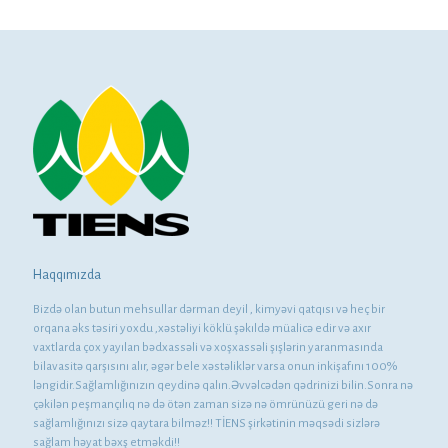
Haqqımızda
Bizdə olan butun mehsullar dərman deyil , kimyəvi qatqısı və heç bir
orqana əks təsiri yoxdu ,xəstəliyi köklü şəkıldə müalicə edir və axır
vaxtlarda çox yayılan bədxassəli və xoşxassəli şışlərin yaranmasında
bilavasitə qarşısını alır, əgər bele xəstəliklər varsa onun inkişafını 100%
ləngidir.Sağlamlığınızın qeydinə qalın.Əvvəlcədən qədrinizi bilin.Sonra nə
çəkilən peşmançılıq nə də ötən zaman sizə nə ömrünüzü geri nə də
sağlamlığınızı sizə qaytara bilməz!! TİENS şirkətinin məqsədi sizlərə
sağlam həyat bəxş etməkdi!!