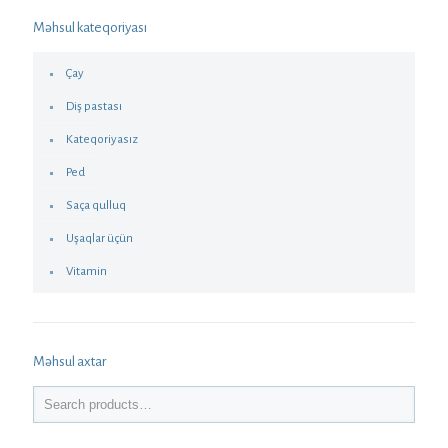
Məhsul kateqoriyası
Çay
Diş pastası
Kateqoriyasız
Ped
Saça qulluq
Uşaqlar üçün
Vitamin
Məhsul axtar