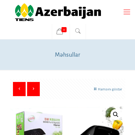
0
Məhsullar
Hamsını göstər